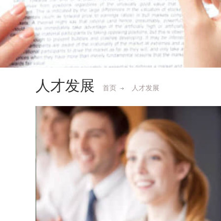
人才发展
首页
人才发展