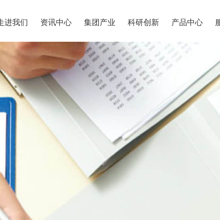
走进我们
资讯中心
集团产业
科研创新
产品中心