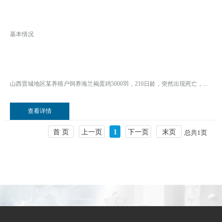
基本情况
山西晋城地区某养殖户饲养海兰褐蛋鸡5000羽，210日龄，突然出现死亡，...
查看详情
首 页
上一页
1
下一页
末页
总共
1
页